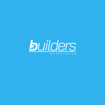
Abrasive
Sia 7991 Siasponge Block
Soft
Php 350
Abrasive
Sia 7983 S
Php 350
l Hartgips